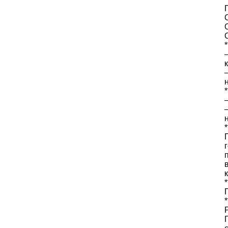
*
*
*
*
*