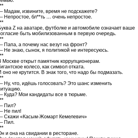
семью.
**
— Мадам, извините, время не подскажете?
— Непростое, бл**ть … очень непростое.
**
Буква Z на аватаре, футболке и автомобиле означает ваше
согласие быть мобилизованным в первую очередь.
**
— Папа, а почему нас везут на фронт?
— Не знаю, сынок, я политикой не интересуюсь.
**
В Москве открыт памятник коррупционерам.
Гигантское колесо, как символ отката.
И оно не крутится. В знак того, что надо бы подмазать.
**
— Ну, что, идёшь голосовать? Это шанс изменить
ситуацию.
— Куда? Мои кандидаты все в тюрьме.
**
— Пил?
— Не пил!
— Скажи «Касым-Жомарт Кемелевич»
— Пил.
**
Он и она на свидании в ресторане.