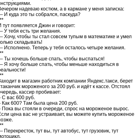
инструкциями.
Вечером надеваю костюм, а в кармане у меня записка:
— И куда это ты собрался, паскуда?
**
И тут появляется Джин и говорит:
— У тебя есть три желания.
— Хочу, чтобы ты стал совсем тупым в математике и умел
только складывать!
— Исполнено. Теперь у тебя осталось четыре желания.
**
— Ты хочешь больше спать, чтобы выспаться!
— Я хочу больше спать, чтобы меньше находиться в
реальности!
**
Заходит в магазин работник компании Яндекс.такси, берет
стаканчик мороженого за 200 руб. и идёт к кассе. Отстоял
очередь, кассир пробивает:
– С вас 600 руб.
– Как 600? Там была цена 200 руб.
– Пока вы стояли в очереди, спрос на мороженое вырос.
Если цена вас не устраивает, вы можете купить мороженое
позже.
**
— Перекресток, тут вы, тут автобус, тут грузовик, тут
мотоцикл.