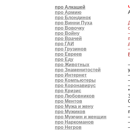
про Алкашей
про Армию
про Блондинок
про Винни Пуха
про Вовочку
про Войну
про Врачей
про ГАИ
про Грузинов
про Евреев
про Еду
про Животных
про Знаменитостей
про Интернет
про Компьютеры
про Коронавирус
про Кризис
*
про Любовников
про Ментов
про Мужа и жену
про Мужиков
про Мужчин и женщин
про Наркоманов
про Негров