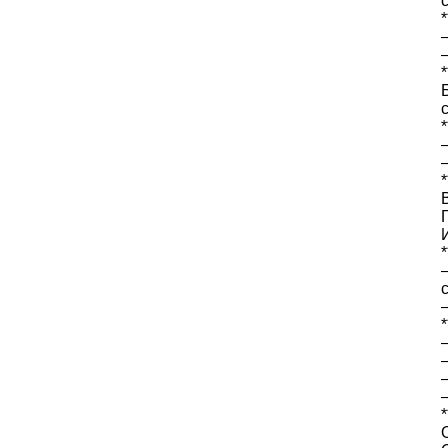
*
*
*
*
*
*
*