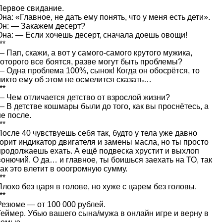
Первое свидание.
Она: «Главное, не дать ему понять, что у меня есть дети».
Он: — Закажем десерт?
Она: — Если хочешь десерт, сначала доешь овощи!
**
— Пап, скажи, а вот у самого-самого крутого мужика,
которого все боятся, разве могут быть проблемы?
— Одна проблема 100%, сынок! Когда он обосрётся, то
никто ему об этом не осмелится сказать…
**
— Чем отличается детство от взрослой жизни?
— В детстве кошмары были до того, как вы проснётесь, а
не после.
**
После 40 чувствуешь себя так, будто у тела уже давно
горит индикатор двигателя и замены масла, но ты просто
продолжаешь ехать. А ещё подвеска хрустит и выхлоп
вонючий. О да… и главное, ты боишься заехать на ТО, так
как это влетит в ооогромную сумму.
**
Плохо без царя в голове, но хуже с царем без головы.
**
Резюме — от 100 000 рублей.
Геймер. Убью вашего сына/мужа в онлайн игре и верну в