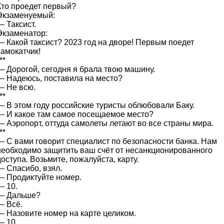
Кто проедет первый?
Экзаменуемый:
— Таксист.
Экзаменатор:
— Какой таксист? 2023 год на дворе! Первым поедет
самокатчик!
**
— Дорогой, сегодня я брала твою машину.
— Надеюсь, поставила на место?
— Не всю.
**
— В этом году российские туристы облюбовали Баку.
— И какое там самое посещаемое место?
— Аэропорт, оттуда самолеты летают во все страны мира.
**
— С вами говорит специалист по безопасности банка. Нам
необходимо защитить ваш счёт от несанкционированного
доступа. Возьмите, пожалуйста, карту.
— Спасибо, взял.
— Продиктуйте номер.
— 10.
— Дальше?
— Всё.
— Назовите номер на карте целиком.
— 10.