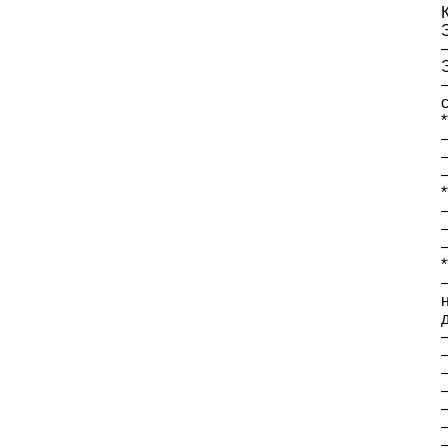
*
*
*