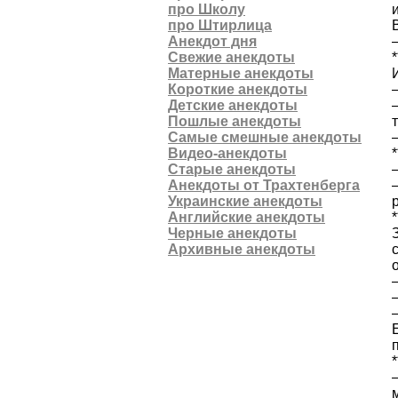
про Школу
про Штирлица
Анекдот дня
Свежие анекдоты
*
Матерные анекдоты
Короткие анекдоты
Детские анекдоты
Пошлые анекдоты
Самые смешные анекдоты
Видео-анекдоты
*
Старые анекдоты
Анекдоты от Трахтенберга
Украинские анекдоты
Английские анекдоты
*
Черные анекдоты
Архивные анекдоты
*