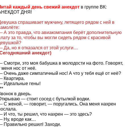
Читай каждый день свежий анекдот
в группе ВК:
АНЕКДОТ ДНЯ!
Девушка спрашивает мужчину, летящего рядом с ней в
самолёте:
— А это правда, что авиакомпания берёт дополнительную
плату за то, чтобы вы могли сидеть рядом с красивой
девушкой?
— Да, но я отказался от этой услуги…
(Сегодняшний анекдот)
— Смотри, это моя бабушка в молодости на фото. Говорят,
у меня нос от неё.
— Очень даже симпатичный нос! А что у тебя ещё от неё?
— Квартира.
— Идеальные гены!
**
Звонок в дверь.
Открываю — стоит сосед с бутылкой водки.
— С женой, — говорит, — поругались. Она меня нахрен
послала.
— И что, ты решил, что нахрен — это здесь?
— Ну, вроде как…
— Правильно решил! Заходи.