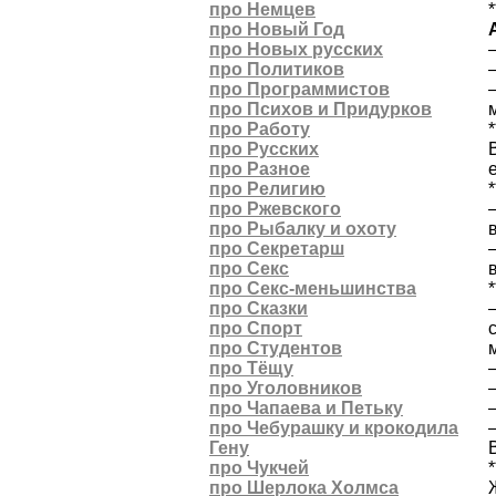
про Немцев
*
про Новый Год
про Новых русских
про Политиков
про Программистов
про Психов и Придурков
про Работу
*
про Русских
про Разное
про Религию
*
про Ржевского
про Рыбалку и охоту
про Секретарш
про Секс
про Секс-меньшинства
*
про Сказки
про Спорт
про Студентов
про Тёщу
про Уголовников
про Чапаева и Петьку
про Чебурашку и крокодила
Гену
про Чукчей
*
про Шерлока Холмса