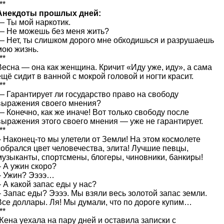
**
Анекдоты прошлых дней:
— Ты мой наркотик.
— Не можешь без меня жить?
— Нет, ты слишком дорого мне обходишься и разрушаешь
мою жизнь.
**
Весна — она как женщина. Кричит «Иду уже, иду», а сама
ещё сидит в ванной с мокрой головой и ногти красит.
**
— Гарантирует ли государство право на свободу
выражения своего мнения?
— Конечно, как же иначе! Вот только свободу после
выражения этого своего мнения — уже не гарантирует.
**
– Наконец-то мы улетели от Земли! На этом космолете
собрался цвет человечества, элита! Лучшие певцы,
музыканты, спортсмены, блогеры, чиновники, банкиры!
– А ужин скоро?
– Ужин? Ээээ…
– А какой запас еды у нас?
– Запас еды? Ээээ. Мы взяли весь золотой запас земли.
Все доллары. Ля! Мы думали, что по дороге купим…
**
Жена уехала на пару дней и оставила записки с