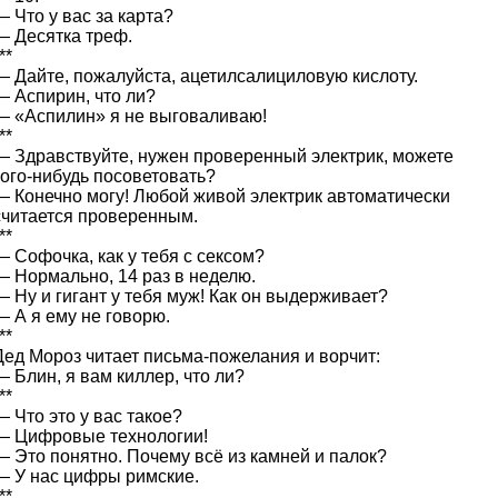
— Что у вас за карта?
— Десятка треф.
**
— Дайте, пожалуйста, ацетилсалициловую кислоту.
— Аспиpин, что ли?
— «Аспилин» я не выговаливаю!
**
— Здравствуйте, нужен проверенный электрик, можете
кого-нибудь посоветовать?
— Конечно могу! Любой живой электрик автоматически
считается проверенным.
**
— Софочка, как у тебя с сексом?
— Нормально, 14 раз в неделю.
— Ну и гигант у тебя муж! Как он выдерживает?
— А я ему не говорю.
**
Дед Мороз читает письма-пожелания и ворчит:
— Блин, я вам киллер, что ли?
**
— Что это у вас такое?
— Цифровые технологии!
— Это понятно. Почему всё из камней и палок?
— У нас цифры римские.
**