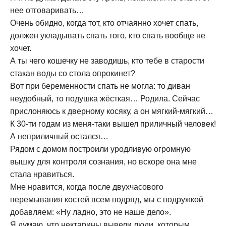
нее отговаривать…
Очень обидно, когда тот, кто отчаянно хочет спать,
должен укладывать спать того, кто спать вообще не
хочет.
А ты чего кошечку не заводишь, кто тебе в старости
стакан воды со стола опрокинет?
Вот при беременности спать не могла: то диван
неудобный, то подушка жёсткая… Родила. Сейчас
прислоняюсь к дверному косяку, а он мягкий-мягкий…
К 30-ти годам из меня-таки вышел приличный человек!
А неприличный остался…
Рядом с домом построили уродливую огромную
вышку для контроля сознания, но вскоре она мне
стала нравиться.
Мне нравится, когда после двухчасового
перемывания костей всем подряд, мы с подружкой
добавляем: «Ну ладно, это не наше дело».
Я думаю, что нектарины вывели люди, которым