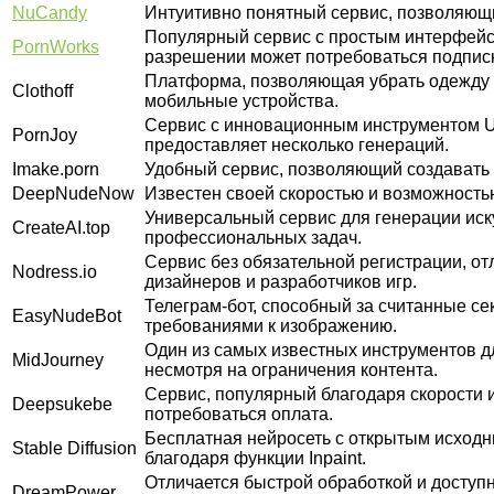
NuCandy
Интуитивно понятный сервис, позволяющи
Популярный сервис с простым интерфейс
PornWorks
разрешении может потребоваться подпис
Платформа, позволяющая убрать одежду и
Clothoff
мобильные устройства.
Сервис с инновационным инструментом Un
PornJoy
предоставляет несколько генераций.
Imake.porn
Удобный сервис, позволяющий создавать 
DeepNudeNow
Известен своей скоростью и возможностью
Универсальный сервис для генерации иску
CreateAI.top
профессиональных задач.
Сервис без обязательной регистрации, о
Nodress.io
дизайнеров и разработчиков игр.
Телеграм-бот, способный за считанные с
EasyNudeBot
требованиями к изображению.
Один из самых известных инструментов д
MidJourney
несмотря на ограничения контента.
Сервис, популярный благодаря скорости 
Deepsukebe
потребоваться оплата.
Бесплатная нейросеть с открытым исходн
Stable Diffusion
благодаря функции Inpaint.
Отличается быстрой обработкой и доступ
DreamPower