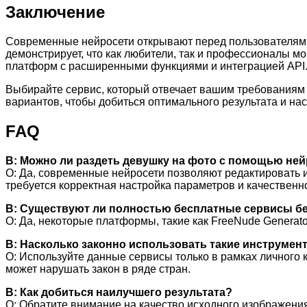
Заключение
Современные нейросети открывают перед пользователями
демонстрирует, что как любители, так и профессионалы м
платформ с расширенными функциями и интеграцией API
Выбирайте сервис, который отвечает вашим требованиям по
вариантов, чтобы добиться оптимального результата и н
FAQ
В: Можно ли раздеть девушку на фото с помощью не
О: Да, современные нейросети позволяют редактировать 
требуется корректная настройка параметров и качественн
В: Существуют ли полностью бесплатные сервисы бе
О: Да, некоторые платформы, такие как FreeNude Generato
В: Насколько законно использовать такие инструмен
О: Используйте данные сервисы только в рамках личного 
может нарушать закон в ряде стран.
В: Как добиться наилучшего результата?
О: Обратите внимание на качество исходного изображени