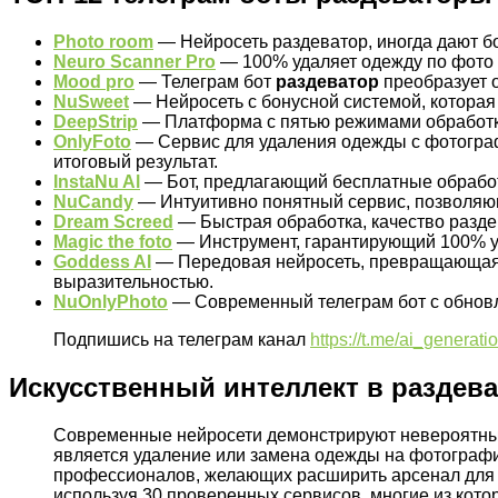
Photo room
— Нейросеть раздеватор, иногда дают б
Neuro Scanner Pro
— 100% удаляет одежду по фото
Mood pro
— Телеграм бот
раздеватор
преобразует 
NuSweet
— Нейросеть с бонусной системой, которая
DeepStrip
— Платформа с пятью режимами обработки
OnlyFoto
— Сервис для удаления одежды с фотограф
итоговый результат.
InstaNu Al
— Бот, предлагающий бесплатные обработ
NuCandy
— Интуитивно понятный сервис, позволяющ
Dream Screed
— Быстрая обработка, качество разде
Magic the foto
— Инструмент, гарантирующий 100% уд
Goddess AI
— Передовая нейросеть, превращающая 
выразительностью.
NuOnlyPhoto
— Современный телеграм бот с обновл
Подпишись на телеграм канал
https://t.me/ai_generatio
Искусственный интеллект в раздев
Современные нейросети демонстрируют невероятны
является удаление или замена одежды на фотографи
профессионалов, желающих расширить арсенал для со
используя 30 проверенных сервисов, многие из кото