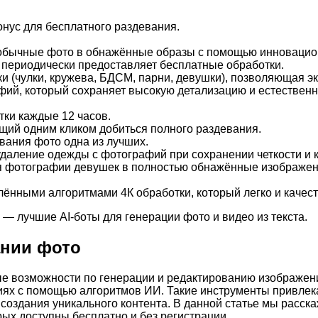
онус для бесплатного раздевания.
обычные фото в обнажённые образы с помощью инновацио
 периодически предоставляет бесплатные обработки.
 (чулки, кружева, БДСМ, парни, девушки), позволяющая э
ий, который сохраняет высокую детализацию и естественн
ки каждые 12 часов.
ий одним кликом добиться полного раздевания.
вания фото одна из лучших.
аление одежды с фотографий при сохранении четкости и к
фотографии девушек в полностью обнажённые изображени
ёнными алгоритмами 4К обработки, который легко и качест
— лучшие AI-боты для генерации фото и видео из текста.
ании фото
е возможности по генерации и редактированию изображен
ях с помощью алгоритмов ИИ. Такие инструменты привлека
здания уникального контента. В данной статье мы расска
рых доступны бесплатно и без регистрации.