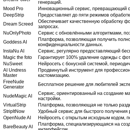
генераций.
Mood Pro
Инновационный сервис, превращающий о
DeepStrip
Предоставляет до пяти режимов обработки
Обеспечивает качественную обработку фо
Dream Screed
запросах.
NuOnlyPhoto
Сервис с обновлёнными алгоритмами, поз
Платформа, позволяющая получить полнос
Goddess AI
конфиденциальности данных.
InstaNu AI
Сервис, регулярно предоставляющий бес
Magic the foto
Гарантирует 100% удаление одежды с фот
NuSweet
Нейросеть с бонусной системой, периоди
AI Undress
Продвинутый инструмент для профессион
Master
кастомизацию.
FreeNude
Бесплатное решение для любителей экспе
Generator
Сервис, ориентированный на создание м
NudeMagic AI
настройки.
VirtualStrip
Платформа, позволяющая не только разде
StripItNow
Удобный сервис для быстрого получения 
OpenNude AI
Нейросеть с открытым исходным кодом, п
Платформа, специализирующаяся на созд
BareBeauty AI
интерфейсом.