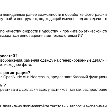
 невиданные ранее возможности в обработке фотографий. 
огут найти инструмент, подходящий именно под их задачи –
.
 качеству, скорости и удобству, и помните об этической с
аслаждаться инновационными технологиями ИИ.
йросетей?
изображения, заменяя одежду на сгенерированные детали, 
ое исходное фото.
з регистрации?
r, OpenNude AI и Nodress.io, предлагают базовый функцион
ты?
креатива и с согласия всех участников, так как распростр
я, правильно формулируйте текстовый запрос и экспериме