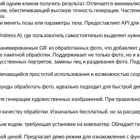
й одним кликом получить результат. Отличается минимали
ом, обеспечивающий высокую точность генерации. Частичн
ка.
 менять позы или параметры тела. Предоставляет API для
dress AI, где пользователь самостоятельно выделяет нужн
анимированные GIF из обработанных фото, что добавляет д
 пакетной обработки. Поддерживает не только фото, но и в
сственных портретов, замены лиц и раздевания фото. Подхо
тличающийся простотой использования и возможностью соз
екунды обработать фото, идеально подходит для быстрой 
ля генерации художественных изображений. При правильно
и качеству обработки. Изначально бесплатный, но за расш
ым кодом, требующая установки на компьютер. Обладает г
ной ценой. Предлагает демо-режим для ознакомления с фу